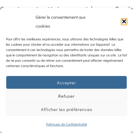
Ce contenu est protégé par un mot de passe. Pour le
voir, veuillez saisir votre mot de passe ci-dessous :
Gérer le consentement aux
cookies
Mot de passe :
Pour offrir les meilleures expériences, nous utilisons des technologies telles que
les cookies pour stocker et/ou accéder aux informations sur l'appareil. Le
consentement à ces technologies nous permettra de traiter des données telles
que le comportement de navigation ou des identifiants uniques sur ce site. Le fait
de ne pas consentir ou de retirer son consentement peut affecter négativement
certaines caractéristiques et fonctions.
English
(
Anglais
)
Français
Accepter
Refuser
Afficher les préférences
Politiques de Confidentialité