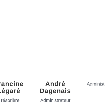
rancine
André
Administ
Légaré
Dagenais
Trésorière
Administrateur